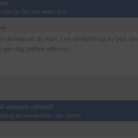
hov
u kan för fler och bättre svar.
en)
ll arbetet utföras?
pdrag till leverantörer i din närhet