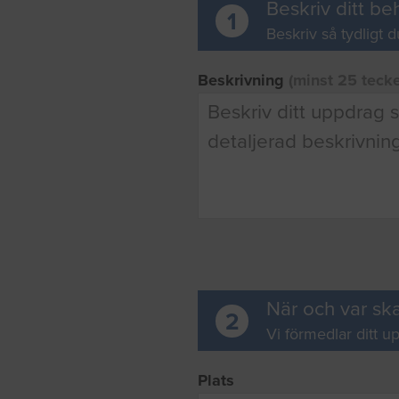
Beskriv ditt be
1
Beskriv så tydligt d
Beskrivning
(minst 25 teck
När och var ska
2
Vi förmedlar ditt up
Plats