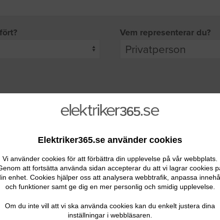
fört?
Vem representerar du?
pgifter
rade leverantörer får möjlighet att ta kontakt med dig.
Elektriker365.se använder cookies
Vi använder cookies för att förbättra din upplevelse på vår webbplats.
Genom att fortsätta använda sidan accepterar du att vi lagrar cookies p
in enhet. Cookies hjälper oss att analysera webbtrafik, anpassa innehå
och funktioner samt ge dig en mer personlig och smidig upplevelse.
Ditt telefonnummer
Om du inte vill att vi ska använda cookies kan du enkelt justera dina
inställningar i webbläsaren.