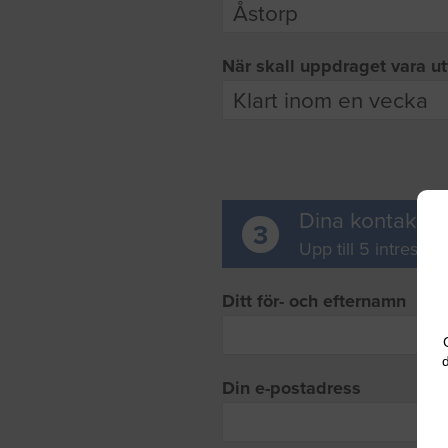
När skall uppdraget vara ut
Dina kontaktup
3
Upp till 5 intresse
Ditt för- och efternamn
d
Din e-postadress