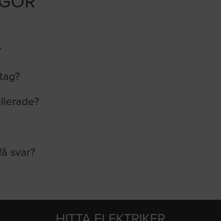
ÅGOR
?
etag?
ollerade?
få svar?
HITTA ELEKTRIKER