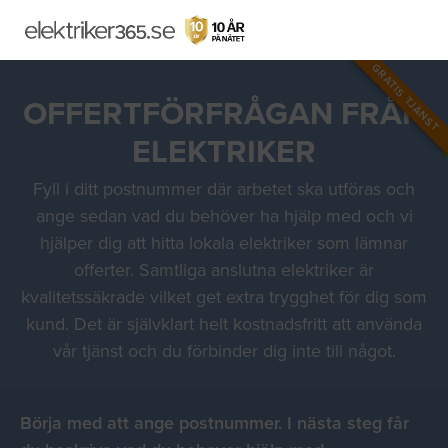
GRATIS TJÄNST
OFFERTFÖRFRÅGAN FRÅN
ELEKTRIKER
Fyll i ditt postnummer där arbetet ska utföras och
ange sedan vad du behöver ha hjälp med och vi
hjälper dig att hitta lokala elektriker som lämnar
offerter. Samtliga anslutna elektriker är
kvalitetssäkrade vilket get extra trygghet för dig som
kund. Det är självklart helt kostnadsfritt att använda
vår tjänst och du förbinder dig inte till något.
Börja med att ange postnummer. I nästa steg får