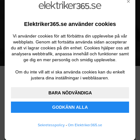
×
4512
Förfrågningar inkomna
Elektriker365.se använder cookies
10445
Vi använder cookies för att förbättra din upplevelse på vår
webbplats. Genom att fortsätta använda sidan accepterar
du att vi lagrar cookies på din enhet. Cookies hjälper oss att
Anslutna företag
analysera webbtrafik, anpassa innehåll och funktioner samt
ge dig en mer personlig och smidig upplevelse.
Om du inte vill att vi ska använda cookies kan du enkelt
justera dina inställningar i webbläsaren.
POPULÄRA TJÄNSTER
BARA NÖDVÄNDIGA
GODKÄNN ALLA
Sekretesspolicy
•
Om Elektriker365.se