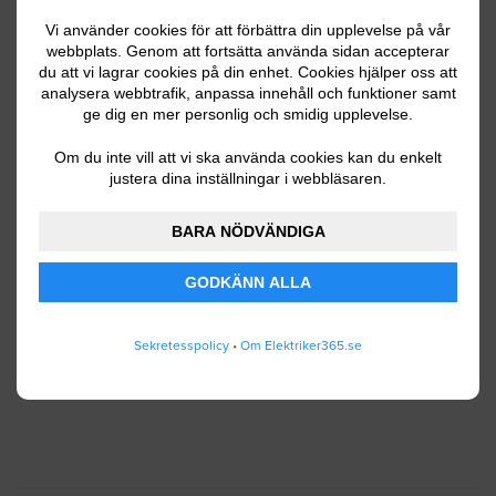
Vi använder cookies för att förbättra din upplevelse på vår
webbplats. Genom att fortsätta använda sidan accepterar
du att vi lagrar cookies på din enhet. Cookies hjälper oss att
Ditt telefonnummer
analysera webbtrafik, anpassa innehåll och funktioner samt
ge dig en mer personlig och smidig upplevelse.
Om du inte vill att vi ska använda cookies kan du enkelt
justera dina inställningar i webbläsaren.
Jag godkänner att Elektriker365.se lagrar och
använder mina personuppgifter enligt
BARA NÖDVÄNDIGA
användarvillkoren
.
GODKÄNN ALLA
SKICKA IN
Sekretesspolicy
•
Om Elektriker365.se