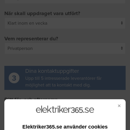
När skall uppdraget vara utfört?
Vem representerar du?
Dina kontaktuppgifter
3
Upp till 5 intresserade leverantörer får
möjlighet att ta kontakt med dig.
Ditt för- och efternamn
×
Din e-postadress
Elektriker365.se använder cookies