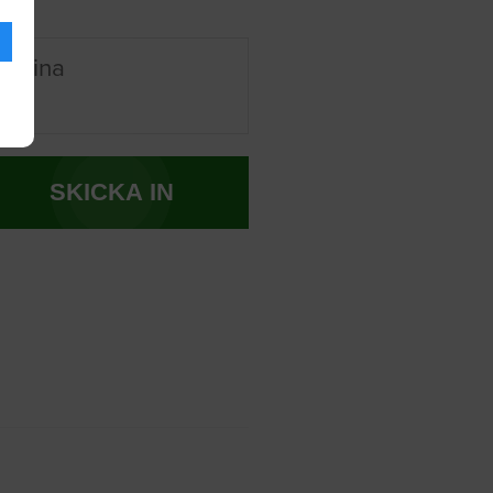
r mina
SKICKA IN