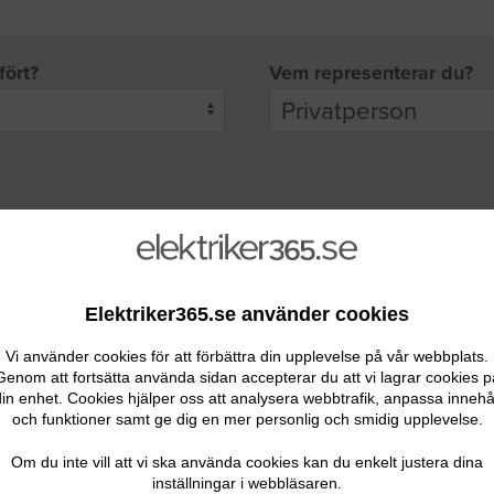
fört?
Vem representerar du?
pgifter
rade leverantörer får möjlighet att ta kontakt med dig.
Elektriker365.se använder cookies
Vi använder cookies för att förbättra din upplevelse på vår webbplats.
Genom att fortsätta använda sidan accepterar du att vi lagrar cookies p
in enhet. Cookies hjälper oss att analysera webbtrafik, anpassa innehå
och funktioner samt ge dig en mer personlig och smidig upplevelse.
Ditt telefonnummer
Om du inte vill att vi ska använda cookies kan du enkelt justera dina
inställningar i webbläsaren.