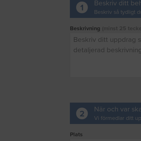
Beskriv ditt be
1
Beskriv så tydligt d
Beskrivning
(minst 25 teck
När och var ska
2
Vi förmedlar ditt up
Plats