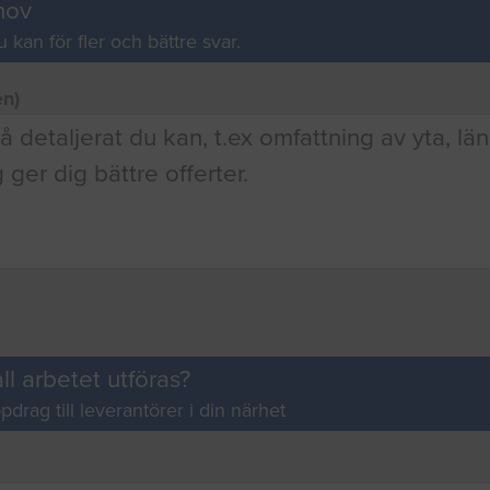
hov
u kan för fler och bättre svar.
en)
ll arbetet utföras?
pdrag till leverantörer i din närhet