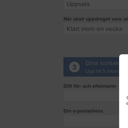
När skall uppdraget vara ut
Dina kontaktup
3
Upp till 5 intresse
Ditt för- och efternamn
d
Din e-postadress