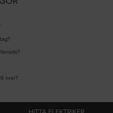
ÅGOR
?
etag?
ollerade?
få svar?
HITTA ELEKTRIKER