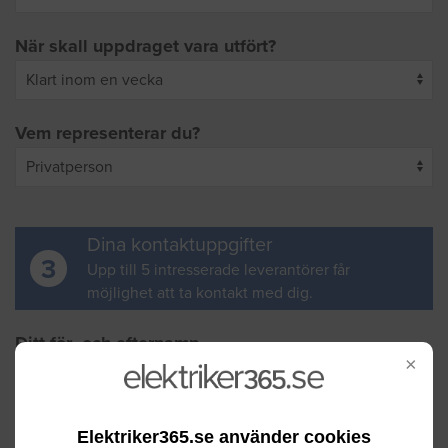
När skall uppdraget vara utfört?
Vem representerar du?
Dina kontaktuppgifter
3
Upp till 5 intresserade leverantörer får
möjlighet att ta kontakt med dig.
Ditt för- och efternamn
×
Din e-postadress
Elektriker365.se använder cookies