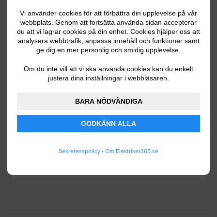
Vi använder cookies för att förbättra din upplevelse på vår
webbplats. Genom att fortsätta använda sidan accepterar
du att vi lagrar cookies på din enhet. Cookies hjälper oss att
Ditt telefonnummer
analysera webbtrafik, anpassa innehåll och funktioner samt
ge dig en mer personlig och smidig upplevelse.
Om du inte vill att vi ska använda cookies kan du enkelt
justera dina inställningar i webbläsaren.
Jag godkänner att Elektriker365.se lagrar och
använder mina personuppgifter enligt
BARA NÖDVÄNDIGA
användarvillkoren
.
GODKÄNN ALLA
SKICKA IN
Sekretesspolicy
•
Om Elektriker365.se