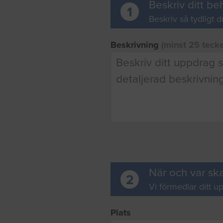
Beskriv ditt be
1
Beskriv så tydligt d
Beskrivning
(minst 25 teck
När och var ska
2
Vi förmedlar ditt up
Plats