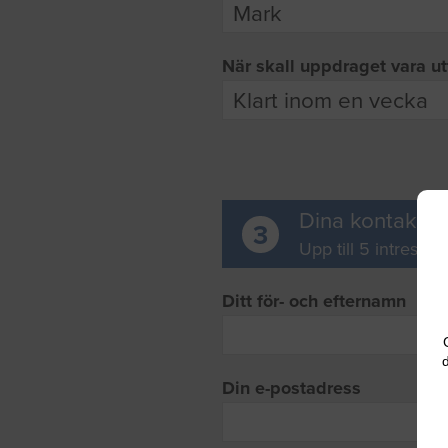
När skall uppdraget vara ut
Dina kontaktup
3
Upp till 5 intresse
Ditt för- och efternamn
d
Din e-postadress