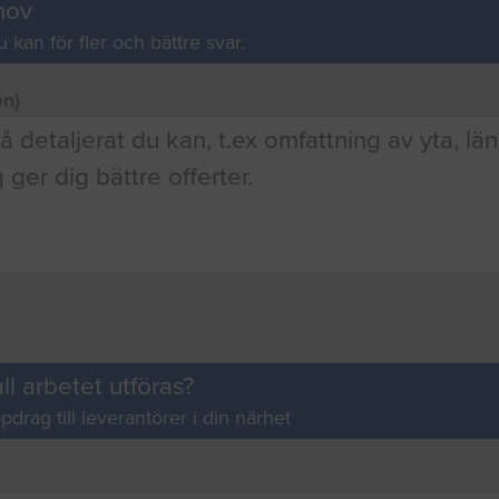
hov
u kan för fler och bättre svar.
en)
ll arbetet utföras?
pdrag till leverantörer i din närhet