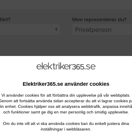
fört?
Vem representerar du?
pgifter
rade leverantörer får möjlighet att ta kontakt med dig.
Elektriker365.se använder cookies
Vi använder cookies för att förbättra din upplevelse på vår webbplats.
Genom att fortsätta använda sidan accepterar du att vi lagrar cookies p
in enhet. Cookies hjälper oss att analysera webbtrafik, anpassa innehå
och funktioner samt ge dig en mer personlig och smidig upplevelse.
Ditt telefonnummer
Om du inte vill att vi ska använda cookies kan du enkelt justera dina
inställningar i webbläsaren.