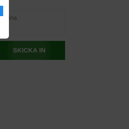
r mina
SKICKA IN