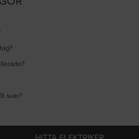
ÅGOR
?
etag?
ollerade?
få svar?
HITTA ELEKTRIKER