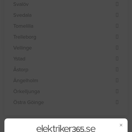
Svalöv
Svedala
Tomelilla
Trelleborg
Vellinge
Ystad
Åstorp
Ängelholm
Örkelljunga
Östra Göinge
×