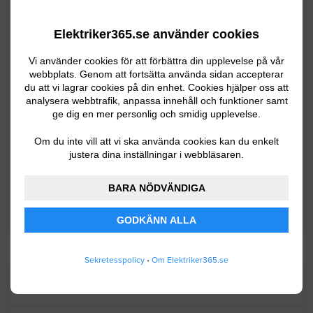
Kommuninformation
Elektriker365.se använder cookies
Vi använder cookies för att förbättra din upplevelse på vår
Bjuv kommun ligger i Skåne och har ca
webbplats. Genom att fortsätta använda sidan accepterar
14300 invånare. I söder finns det
du att vi lagrar cookies på din enhet. Cookies hjälper oss att
analysera webbtrafik, anpassa innehåll och funktioner samt
backlandskap med mjukt formade kullar och i
ge dig en mer personlig och smidig upplevelse.
norr ett slättlandskap. Industrin omfattar bl.a.
tillverkning av livsmedel och
Om du inte vill att vi ska använda cookies kan du enkelt
justera dina inställningar i webbläsaren.
isoleringsmaterial.
BARA NÖDVÄNDIGA
BYGGLOVSINFORMATION FÖR BJUV
GODKÄNN ALLA
Sekretesspolicy
•
Om Elektriker365.se
Senaste förfrågningar