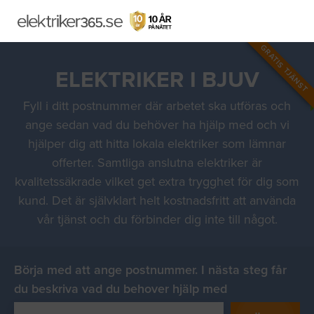
GRATIS TJÄNST
ELEKTRIKER I BJUV
Fyll i ditt postnummer där arbetet ska utföras och
ange sedan vad du behöver ha hjälp med och vi
hjälper dig att hitta lokala elektriker som lämnar
offerter. Samtliga anslutna elektriker är
kvalitetssäkrade vilket get extra trygghet för dig som
kund. Det är självklart helt kostnadsfritt att använda
vår tjänst och du förbinder dig inte till något.
Börja med att ange postnummer. I nästa steg får
du beskriva vad du behover hjälp med