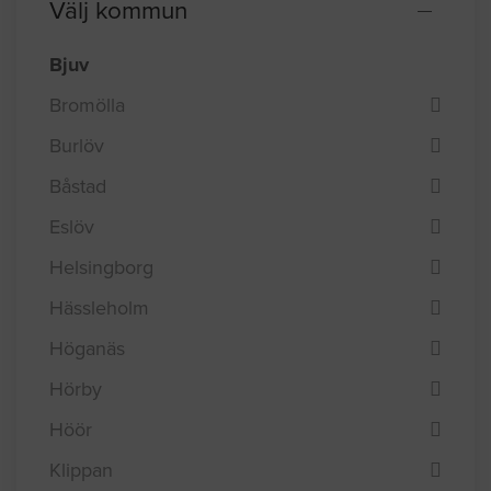
Välj kommun
Bjuv
Bromölla
Burlöv
Båstad
Eslöv
Helsingborg
Hässleholm
Höganäs
Hörby
Höör
Klippan