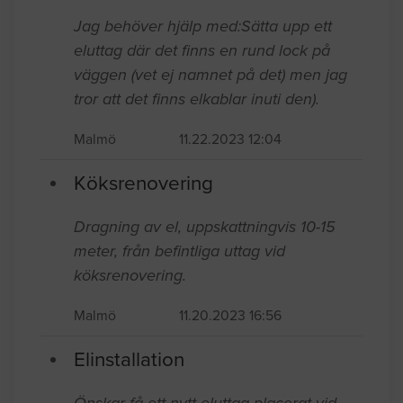
Jag behöver hjälp med:Sätta upp ett
eluttag där det finns en rund lock på
väggen (vet ej namnet på det) men jag
tror att det finns elkablar inuti den).
Malmö
11.22.2023 12:04
Köksrenovering
Dragning av el, uppskattningvis 10-15
meter, från befintliga uttag vid
köksrenovering.
Malmö
11.20.2023 16:56
Elinstallation
Önskar få ett nytt eluttag placerat vid