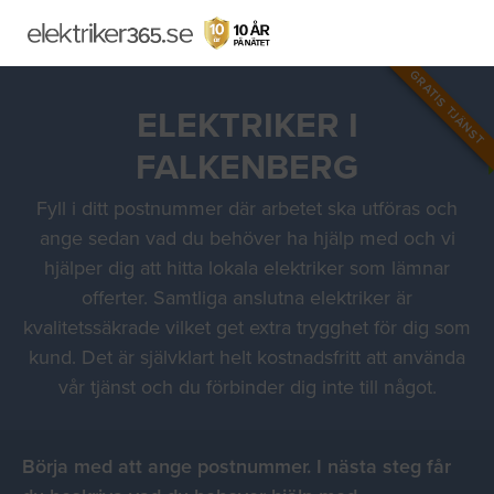
GRATIS TJÄNST
ELEKTRIKER I
FALKENBERG
Fyll i ditt postnummer där arbetet ska utföras och
ange sedan vad du behöver ha hjälp med och vi
hjälper dig att hitta lokala elektriker som lämnar
offerter. Samtliga anslutna elektriker är
kvalitetssäkrade vilket get extra trygghet för dig som
kund. Det är självklart helt kostnadsfritt att använda
vår tjänst och du förbinder dig inte till något.
Börja med att ange postnummer. I nästa steg får