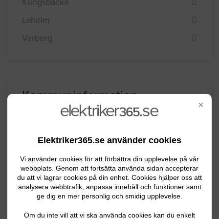
Kungsbacka
Laholm
Varberg
Kommuninformation
×
Falkenbergs kommun har ca 40400 invånare
Elektriker365.se använder cookies
och är Hallands till ytan största kommun.
Falkenberg har en särpräglad charm med
Vi använder cookies för att förbättra din upplevelse på vår
webbplats. Genom att fortsätta använda sidan accepterar
kust och sandstränder och en gemytlig
du att vi lagrar cookies på din enhet. Cookies hjälper oss att
stadskärna vid Ätran. Näringslivet är
analysera webbtrafik, anpassa innehåll och funktioner samt
ge dig en mer personlig och smidig upplevelse.
mångsidigt och består av företrädesvis små
och medelstora företag.
Om du inte vill att vi ska använda cookies kan du enkelt