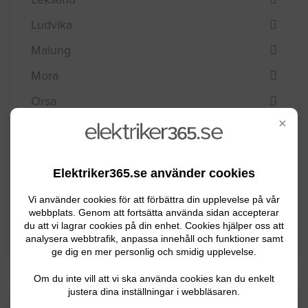
Ludvika
Malung
Mora
Orsa
×
Rättvik
Smedjebacken
Elektriker365.se använder cookies
Säter
Vi använder cookies för att förbättra din upplevelse på vår
Vansbro
webbplats. Genom att fortsätta använda sidan accepterar
du att vi lagrar cookies på din enhet. Cookies hjälper oss att
Älvdalen
analysera webbtrafik, anpassa innehåll och funktioner samt
ge dig en mer personlig och smidig upplevelse.
Om du inte vill att vi ska använda cookies kan du enkelt
justera dina inställningar i webbläsaren.