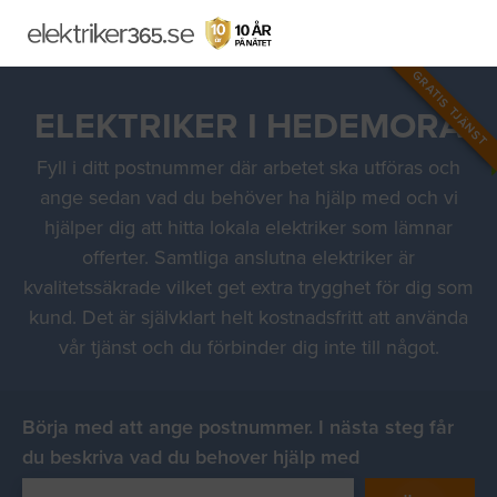
GRATIS TJÄNST
ELEKTRIKER I HEDEMORA
Fyll i ditt postnummer där arbetet ska utföras och
ange sedan vad du behöver ha hjälp med och vi
hjälper dig att hitta lokala elektriker som lämnar
offerter. Samtliga anslutna elektriker är
kvalitetssäkrade vilket get extra trygghet för dig som
kund. Det är självklart helt kostnadsfritt att använda
vår tjänst och du förbinder dig inte till något.
Börja med att ange postnummer. I nästa steg får
du beskriva vad du behover hjälp med