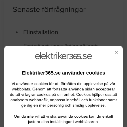
Senaste förfrågningar
Elinstallation
Kontroll och konsultation gällande
×
elinstallation i ett gammalt hus.
Markaryd
07.10.2024 09:26
Elektriker365.se använder cookies
Elinstallation
Vi använder cookies för att förbättra din upplevelse på vår
webbplats. Genom att fortsätta använda sidan accepterar
Byta strömbrytare källartrapp
du att vi lagrar cookies på din enhet. Cookies hjälper oss att
analysera webbtrafik, anpassa innehåll och funktioner samt
ge dig en mer personlig och smidig upplevelse.
Markaryd
12.18.2023 09:13
Om du inte vill att vi ska använda cookies kan du enkelt
Elinstallation
justera dina inställningar i webbläsaren.