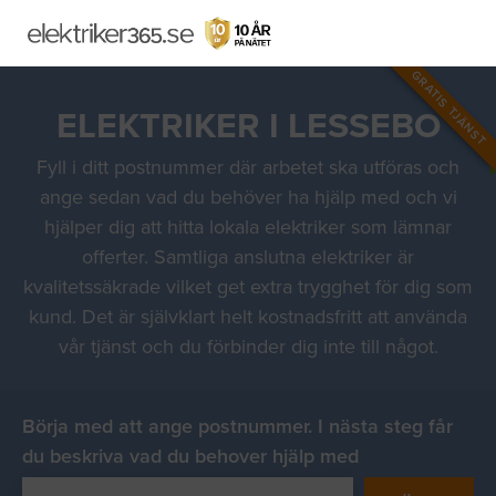
GRATIS TJÄNST
ELEKTRIKER I LESSEBO
Fyll i ditt postnummer där arbetet ska utföras och
ange sedan vad du behöver ha hjälp med och vi
hjälper dig att hitta lokala elektriker som lämnar
offerter. Samtliga anslutna elektriker är
kvalitetssäkrade vilket get extra trygghet för dig som
kund. Det är självklart helt kostnadsfritt att använda
vår tjänst och du förbinder dig inte till något.
Börja med att ange postnummer. I nästa steg får
du beskriva vad du behover hjälp med