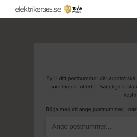
Fyll i ditt postnummer där arbetet ska
som lämnar offerter. Samtliga anslutn
kostna
Börja med att ange postnummer. I näs