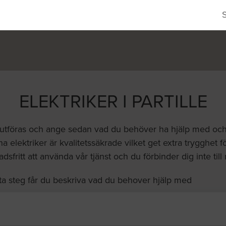
ELEKTRIKER I PARTILLE
 utföras och ange sedan vad du behöver ha hjälp med och vi 
a elektriker är kvalitetssäkrade vilket get extra trygghet fö
dsfritt att använda vår tjänst och du förbinder dig inte till
ta steg får du beskriva vad du behover hjälp med