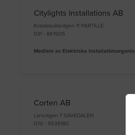
Citylights Installations AB
Kvastekullavägen 11 PARTILLE
031 - 847605
Medlem av Elektriska Installatörsorgani
Corten AB
Larsvägen 7 SÄVEDALEN
070 - 9539180