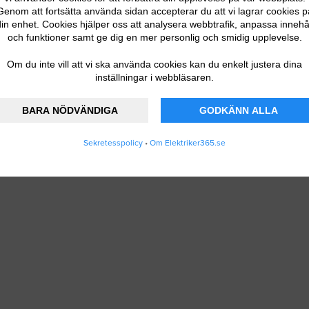
Genom att fortsätta använda sidan accepterar du att vi lagrar cookies p
sationen
in enhet. Cookies hjälper oss att analysera webbtrafik, anpassa innehå
och funktioner samt ge dig en mer personlig och smidig upplevelse.
Om du inte vill att vi ska använda cookies kan du enkelt justera dina
inställningar i webbläsaren.
BARA NÖDVÄNDIGA
GODKÄNN ALLA
 DITT FÖRETAG
Sekretesspolicy
•
Om Elektriker365.se