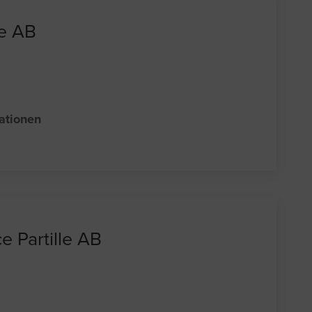
le AB
sationen
e Partille AB