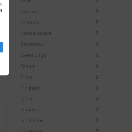
Skara
å
ll
Skövde
Sotenäs
Stenungsund
Strömstad
Svenljunga
Tanum
Tibro
Tidaholm
Tjörn
Tranemo
Trollhättan
Töreboda