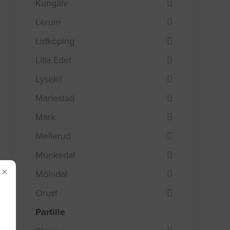
Kungälv
Lerum
Lidköping
Lilla Edet
Lysekil
Mariestad
Mark
Mellerud
Munkedal
×
Mölndal
Orust
Partille