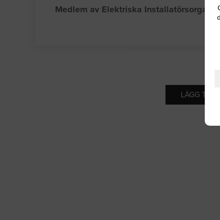
Medlem av Elektriska Installatörsorgani
d
LÄGG TILL