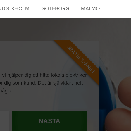
STOCKHOLM
GÖTEBORG
MALMÖ
GRATIS TJÄNST
hjälper dig att hitta lokala elektriker
r dig som kund. Det är självklart helt
 något.
NÄSTA