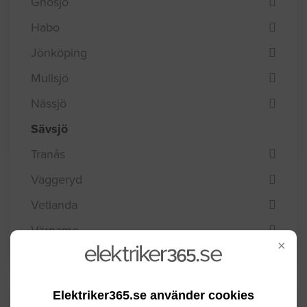
Gnosjö
Habo
Jönköping
Mullsjö
Nässjö
Sävsjö
Tranås
Vaggeryd
Vetlanda
Värnamo
×
Elektriker365.se använder cookies