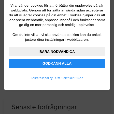
Kommuninformation
Vi använder cookies för att förbättra din upplevelse på vår
webbplats. Genom att fortsätta använda sidan accepterar
du att vi lagrar cookies på din enhet. Cookies hjälper oss att
analysera webbtrafik, anpassa innehåll och funktioner samt
Sävsjö kommun ligger på sydsvenska
ge dig en mer personlig och smidig upplevelse.
höglandet i Småland och har ca 10800
invånare. Det finns 179 sjöar och vattendrag i
Om du inte vill att vi ska använda cookies kan du enkelt
justera dina inställningar i webbläsaren.
kommunen och stora skogsområden. Jord
och skogsbruk är starka områden inom
BARA NÖDVÄNDIGA
näringslivet men även trä och
verkstadsindustri.
GODKÄNN ALLA
Sekretesspolicy
•
Om Elektriker365.se
BYGGLOVSINFORMATION FÖR SÄVSJÖ
Senaste förfrågningar