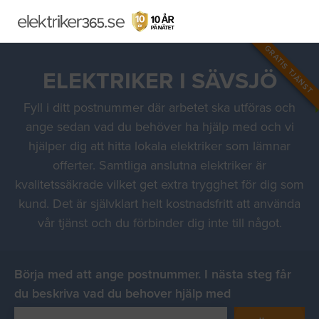
GRATIS TJÄNST
ELEKTRIKER I SÄVSJÖ
Fyll i ditt postnummer där arbetet ska utföras och
ange sedan vad du behöver ha hjälp med och vi
hjälper dig att hitta lokala elektriker som lämnar
offerter. Samtliga anslutna elektriker är
kvalitetssäkrade vilket get extra trygghet för dig som
kund. Det är självklart helt kostnadsfritt att använda
vår tjänst och du förbinder dig inte till något.
Börja med att ange postnummer. I nästa steg får
du beskriva vad du behover hjälp med