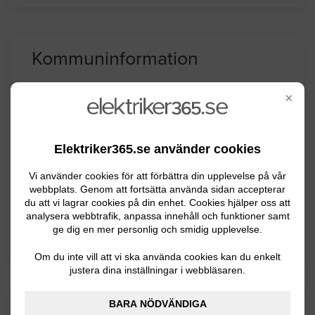
Kommuninformation
×
"Arvidsjaur kommun ligger i Lappland och har
ca 6600 invånare. Näringslivet domineras av
Elektriker365.se använder cookies
skogsbruk och träindustri. Vid tätorten ligger
också sjön med samma namn. Arvidsjaur är
Vi använder cookies för att förbättra din upplevelse på vår
samiska och betyder ""Den givmilda sjön""."
webbplats. Genom att fortsätta använda sidan accepterar
du att vi lagrar cookies på din enhet. Cookies hjälper oss att
analysera webbtrafik, anpassa innehåll och funktioner samt
ge dig en mer personlig och smidig upplevelse.
BYGGLOVSINFORMATION FÖR ARVIDSJAUR
Om du inte vill att vi ska använda cookies kan du enkelt
justera dina inställningar i webbläsaren.
BARA NÖDVÄNDIGA
Senaste förfrågningar