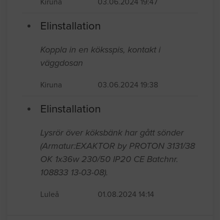
Kiruna
03.06.2024 19:47
Elinstallation
Koppla in en köksspis, kontakt i
väggdosan
Kiruna
03.06.2024 19:38
Elinstallation
Lysrör över köksbänk har gått sönder
(Armatur:EXAKTOR by PROTON 3131/38
OK 1x36w 230/50 IP20 CE Batchnr.
108833 13-03-08).
Luleå
01.08.2024 14:14