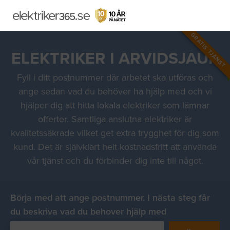
GRATIS TJÄNST
ELEKTRIKER I ARVIDSJAUR
Fyll i ditt postnummer där arbetet ska utföras och
ange sedan vad du behöver ha hjälp med och vi
hjälper dig att hitta lokala elektriker som lämnar
offerter. Samtliga anslutna elektriker är
kvalitetssäkrade vilket get extra trygghet för dig som
kund. Det är självklart helt kostnadsfritt att använda
vår tjänst och du förbinder dig inte till något.
Börja med att ange postnummer. I nästa steg får
du beskriva vad du behover hjälp med