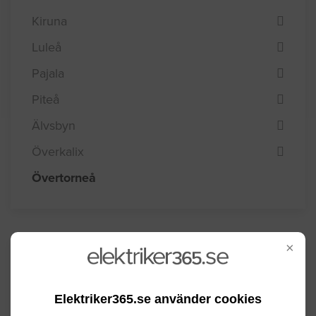
Kiruna
Luleå
Pajala
Piteå
Älvsbyn
Överkalix
Övertorneå
×
Kommuninformation
Elektriker365.se använder cookies
Övertorneå ligger i Norrbottens län nära den