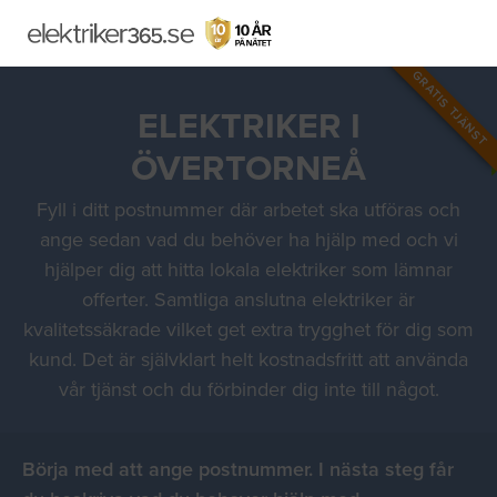
GRATIS TJÄNST
ELEKTRIKER I
ÖVERTORNEÅ
Fyll i ditt postnummer där arbetet ska utföras och
ange sedan vad du behöver ha hjälp med och vi
hjälper dig att hitta lokala elektriker som lämnar
offerter. Samtliga anslutna elektriker är
kvalitetssäkrade vilket get extra trygghet för dig som
kund. Det är självklart helt kostnadsfritt att använda
vår tjänst och du förbinder dig inte till något.
Börja med att ange postnummer. I nästa steg får