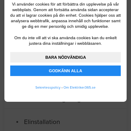
Vi använder cookies för att förbättra din upplevelse på vår
finska gränsen och har knappt 5000
webbplats. Genom att fortsätta använda sidan accepterar
invånare. Lanskapet består av kuperad
du att vi lagrar cookies på din enhet. Cookies hjälper oss att
analysera webbtrafik, anpassa innehåll och funktioner samt
terräng med dalgångar och myrar. Inom
ge dig en mer personlig och smidig upplevelse.
näringslivet är det företag med anknytning till
Om du inte vill att vi ska använda cookies kan du enkelt
jord och skogsbruk vanligast men även
justera dina inställningar i webbläsaren.
service och tjänstesektorn är represemnterad.
BARA NÖDVÄNDIGA
BYGGLOVSINFORMATION FÖR ÖVERTORNEÅ
GODKÄNN ALLA
Sekretesspolicy
•
Om Elektriker365.se
Senaste förfrågningar
Elinstallation