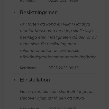
Ronneby
02.20.2024 14:54
Besiktningsman
Är i farten att köpa en villa i Hällaryd
utanför Karlshamn men jag skulle vilja
besiktiga elen i fastigheten då den är av
äldre slag. En besiktning med
rekommendation av eventuella
nödvändiga/rekommenderade åtgärder.
Karlshamn
07.28.2023 09:49
Elinstallation
Har en kontakt som slutat att fungerar.
Behöver hjälp att få den att funka.
Sölvesborg
07.17.2023 07:25