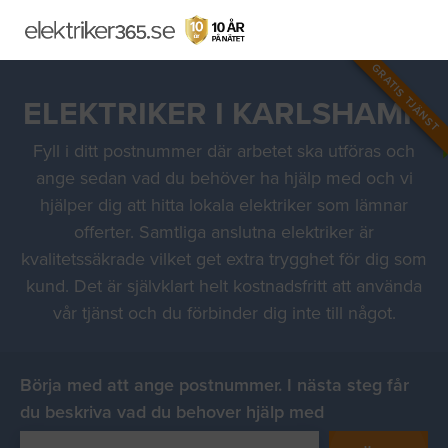
GRATIS TJÄNST
ELEKTRIKER I KARLSHAMN
Fyll i ditt postnummer där arbetet ska utföras och
ange sedan vad du behöver ha hjälp med och vi
hjälper dig att hitta lokala elektriker som lämnar
offerter. Samtliga anslutna elektriker är
kvalitetssäkrade vilket get extra trygghet för dig som
kund. Det är självklart helt kostnadsfritt att använda
vår tjänst och du förbinder dig inte till något.
Börja med att ange postnummer. I nästa steg får
du beskriva vad du behover hjälp med