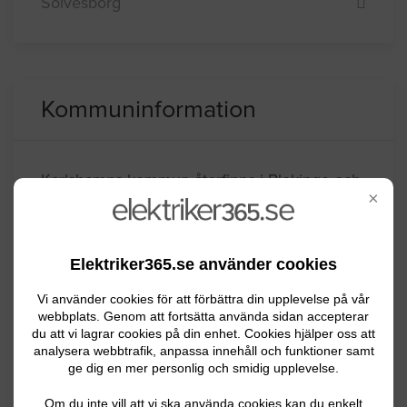
Sölvesborg
Kommuninformation
Karlshamns kommun återfinns i Blekinge och
×
har ca 30900 invånare. Karlshamn är en
gemytlig handelsstad med mysiga gränder
och torghandel. Den industriella verksamhet
Elektriker365.se använder cookies
som mer än någon annan har gjort
Vi använder cookies för att förbättra din upplevelse på vår
kommunen känd är förädlingen av brännvin
webbplats. Genom att fortsätta använda sidan accepterar
och sprit.
du att vi lagrar cookies på din enhet. Cookies hjälper oss att
analysera webbtrafik, anpassa innehåll och funktioner samt
ge dig en mer personlig och smidig upplevelse.
BYGGLOVSINFORMATION FÖR KARLSHAMN
Om du inte vill att vi ska använda cookies kan du enkelt