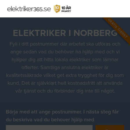
GRATIS TJÄNST
ELEKTRIKER I NORBERG
Fyll i ditt postnummer där arbetet ska utföras och
ange sedan vad du behöver ha hjälp med och vi
hjälper dig att hitta lokala elektriker som lämnar
offerter. Samtliga anslutna elektriker är
kvalitetssäkrade vilket get extra trygghet för dig som
kund. Det är självklart helt kostnadsfritt att använda
vår tjänst och du förbinder dig inte till något.
Börja med att ange postnummer. I nästa steg får
du beskriva vad du behover hjälp med