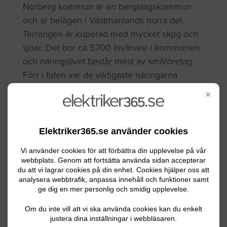
Norberg kommun är en bergslagskommun
och är belägen i Västmanlands norra del.
Terrängen är kuperad med mycket skpg och
sjöar. Det bor ca 5700 invånare i kommunen
och näringslivet består mest av småföretag.
Förr i tiden var de viktigaste näringarna
gruvdrift och järnframställning.
×
BYGGLOVSINFORMATION FÖR NORBERG
Elektriker365.se använder cookies
Vi använder cookies för att förbättra din upplevelse på vår
webbplats. Genom att fortsätta använda sidan accepterar
du att vi lagrar cookies på din enhet. Cookies hjälper oss att
Senaste förfrågningar
analysera webbtrafik, anpassa innehåll och funktioner samt
ge dig en mer personlig och smidig upplevelse.
Om du inte vill att vi ska använda cookies kan du enkelt
Elinstallation
justera dina inställningar i webbläsaren.