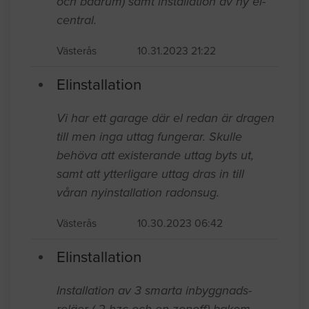
och badrum) samt installation av ny el-
central.
Västerås
10.31.2023 21:22
Elinstallation
Vi har ett garage där el redan är dragen
till men inga uttag fungerar. Skulle
behöva att existerande uttag byts ut,
samt att ytterligare uttag dras in till
våran nyinstallation radonsug.
Västerås
10.30.2023 06:42
Elinstallation
Installation av 3 smarta inbyggnads-
reläer ( 2 hzc och en zonoff) bakom