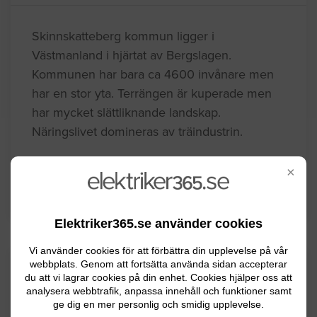
Skinnskatteberg kommun ligger i
Västmanland i hjärtat av Bergslagen.
Kommunen har bara ca 4600 invånare men
har en stor yta. Terrängen är kuperade men
har mycket slättliknande landskap.
Näringslivet domineras av träindustrin.
×
BYGGLOVSINFORMATION FÖR
SKINNSKATTEBERG
Elektriker365.se använder cookies
Vi använder cookies för att förbättra din upplevelse på vår
Senaste förfrågningar
webbplats. Genom att fortsätta använda sidan accepterar
du att vi lagrar cookies på din enhet. Cookies hjälper oss att
analysera webbtrafik, anpassa innehåll och funktioner samt
ge dig en mer personlig och smidig upplevelse.