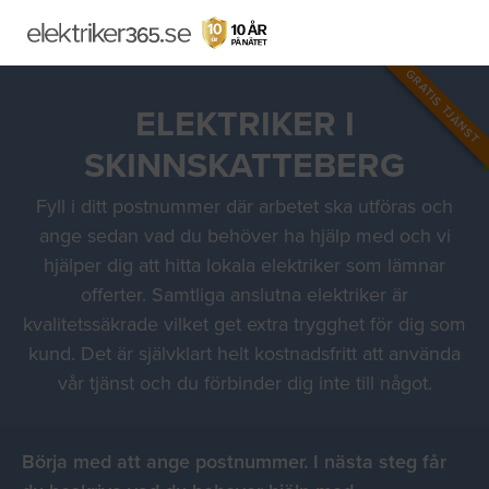
GRATIS TJÄNST
ELEKTRIKER I
SKINNSKATTEBERG
Fyll i ditt postnummer där arbetet ska utföras och
ange sedan vad du behöver ha hjälp med och vi
hjälper dig att hitta lokala elektriker som lämnar
offerter. Samtliga anslutna elektriker är
kvalitetssäkrade vilket get extra trygghet för dig som
kund. Det är självklart helt kostnadsfritt att använda
vår tjänst och du förbinder dig inte till något.
Börja med att ange postnummer. I nästa steg får