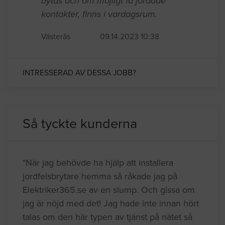
bytas och om möjligt få jordade
kontakter, finns i vardagsrum.
Västerås
09.14.2023 10:38
INTRESSERAD AV DESSA JOBB?
Så tyckte kunderna
"När jag behövde ha hjälp att installera
jordfelsbrytare hemma så råkade jag på
Elektriker365.se av en slump. Och gissa om
jag är nöjd med det! Jag hade inte innan hört
talas om den här typen av tjänst på nätet så