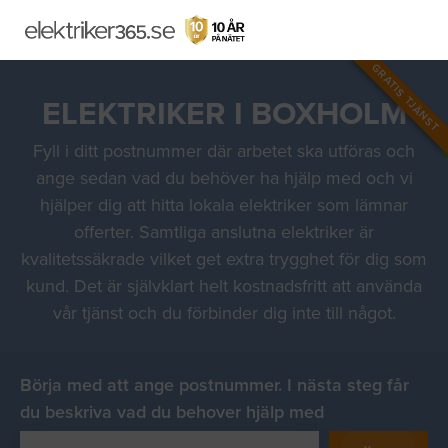
GRATIS TJÄNST
ELEKTRIKER I BOXHOLM
Fyll i ditt postnummer där arbetet ska utföras och
ange sedan vad du behöver ha hjälp med och vi
hjälper dig att hitta lokala elektriker som lämnar
offerter. Samtliga anslutna elektriker är
kvalitetssäkrade vilket get extra trygghet för dig som
kund. Det är självklart helt kostnadsfritt att använda
vår tjänst och du förbinder dig inte till något.
Börja med att ange postnummer. I nästa steg får
du beskriva vad du behover hjälp med