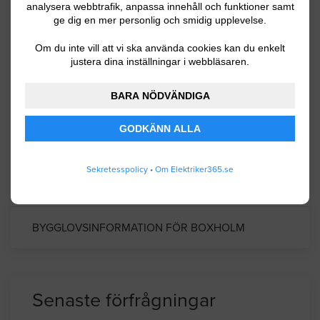
Kommuninformation
analysera webbtrafik, anpassa innehåll och funktioner samt
ge dig en mer personlig och smidig upplevelse.
Om du inte vill att vi ska använda cookies kan du enkelt
Boxholms kommun har ca 5300 invånare.
justera dina inställningar i webbläsaren.
Naturen är sagolikt vacker med bl.a. sjön
BARA NÖDVÄNDIGA
Sommen. Sommen är en av Sveriges större
klarvattensjöar och har en skärgårdslik miljö
GODKÄNN ALLA
med närmare 300 öar. Med en mer än 200-
årig järnbrukstradition har Boxholms bruk
Sekretesspolicy
•
Om Elektriker365.se
bildat stommen i traktens näringsliv.
BYGGLOVSINFORMATION FÖR BOXHOLM
Senaste förfrågningar