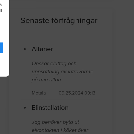
å
ll
Senaste förfrågningar
Altaner
Önskar eluttag och
uppsättning av infravärme
på min altan
Motala
09.25.2024 09:13
Elinstallation
Jag behöver byta ut
elkontakten i köket över