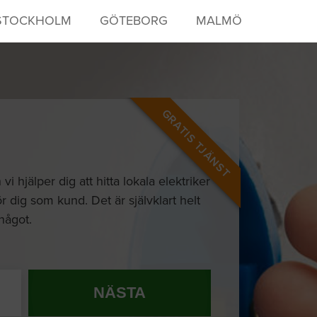
STOCKHOLM
GÖTEBORG
MALMÖ
GRATIS TJÄNST
hjälper dig att hitta lokala elektriker
r dig som kund. Det är självklart helt
 något.
NÄSTA