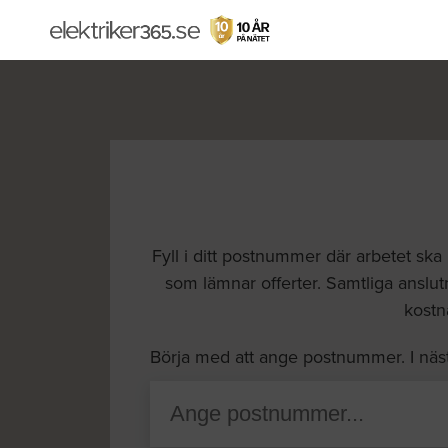
Fyll i ditt postnummer där arbetet ska
som lämnar offerter. Samtliga anslutn
kostna
Börja med att ange postnummer. I näs