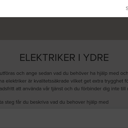
ELEKTRIKER I YDRE
 utföras och ange sedan vad du behöver ha hjälp med och vi 
a elektriker är kvalitetssäkrade vilket get extra trygghet fö
dsfritt att använda vår tjänst och du förbinder dig inte till
ta steg får du beskriva vad du behover hjälp med