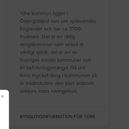
Ydre kommun ligger i
Östergötland norr om sydsvenska
höglandet och har ca 3700
invånare. Det är en riktig
skogskommun som också är
väldigt sjörik, det är en av
Sveriges minsta kommuner sett
till befolkningsmängd. Då det
finns mycket skog i kommunen så
är trädindustrin den klart ledande
sektorn inom näringslivet.
×
BYGGLOVSINFORMATION FÖR YDRE