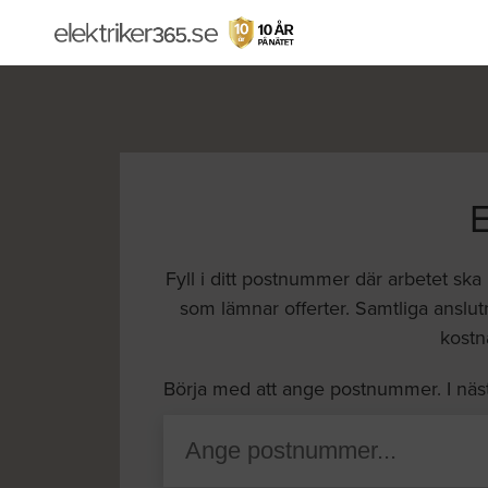
Fyll i ditt postnummer där arbetet ska
som lämnar offerter. Samtliga anslutn
kostna
Börja med att ange postnummer. I näs