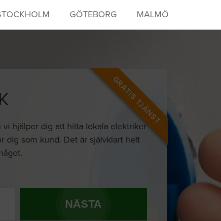
STOCKHOLM
GÖTEBORG
MALMÖ
GRATIS TJÄNST
K
hjälper dig att hitta lokala elektriker
r dig som kund. Det är självklart helt
 något.
NÄSTA