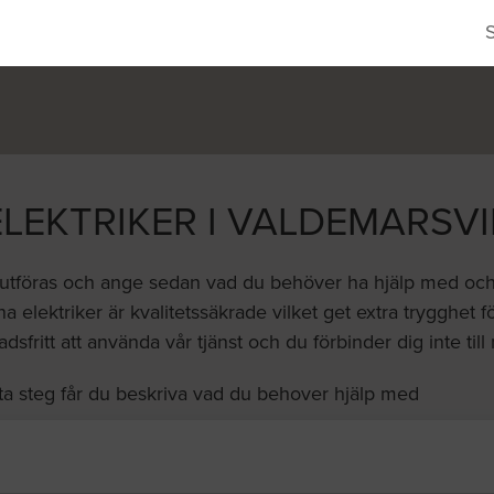
ELEKTRIKER I VALDEMARSVI
 utföras och ange sedan vad du behöver ha hjälp med och vi 
a elektriker är kvalitetssäkrade vilket get extra trygghet fö
dsfritt att använda vår tjänst och du förbinder dig inte till
ta steg får du beskriva vad du behover hjälp med