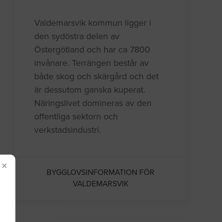
Valdemarsvik kommun ligger i
den sydöstra delen av
Östergötland och har ca 7800
invånare. Terrängen består av
både skog och skärgård och det
är dessutom ganska kuperat.
Näringslivet domineras av den
offentliga sektorn och
verkstadsindustri.
×
BYGGLOVSINFORMATION FÖR
VALDEMARSVIK