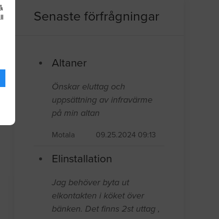
å
Senaste förfrågningar
ll
Altaner
Önskar eluttag och
uppsättning av infravärme
på min altan
Motala
09.25.2024 09:13
Elinstallation
Jag behöver byta ut
elkontakten i köket över
bänken. Det finns 2st uttag ,